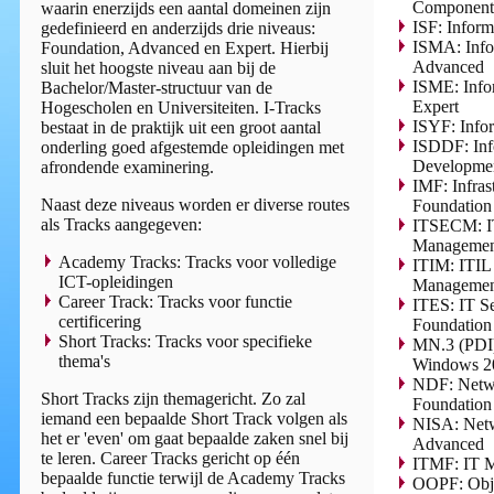
Component
waarin enerzijds een aantal domeinen zijn
ISF: Inform
gedefinieerd en anderzijds drie niveaus:
ISMA: Info
Foundation, Advanced en Expert. Hierbij
Advanced
sluit het hoogste niveau aan bij de
ISME: Info
Bachelor/Master-structuur van de
Expert
Hogescholen en Universiteiten. I-Tracks
ISYF: Info
bestaat in de praktijk uit een groot aantal
ISDDF: Inf
onderling goed afgestemde opleidingen met
Developmen
afrondende examinering.
IMF: Infra
Naast deze niveaus worden er diverse routes
Foundation
als Tracks aangegeven:
ITSECM: ITI
Managemen
Academy Tracks: Tracks voor volledige
ITIM: ITIL 
ICT-opleidingen
Managemen
Career Track: Tracks voor functie
ITES: IT S
certificering
Foundation
Short Tracks: Tracks voor specifieke
MN.3 (PDI)
thema's
Windows 2
NDF: Netw
Short Tracks zijn themagericht. Zo zal
Foundation
iemand een bepaalde Short Track volgen als
NISA: Netw
het er 'even' om gaat bepaalde zaken snel bij
Advanced
te leren. Career Tracks gericht op één
ITMF: IT 
bepaalde functie terwijl de Academy Tracks
OOPF: Obje