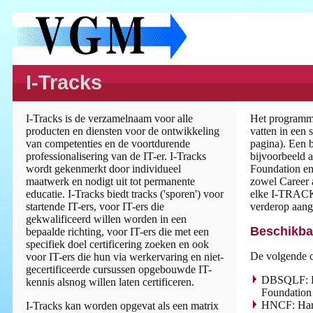
I-Tracks
I-Tracks is de verzamelnaam voor alle
Het programma
producten en diensten voor de ontwikkeling
vatten in een
van competenties en de voortdurende
pagina). Een 
professionalisering van de IT-er. I-Tracks
bijvoorbeeld a
wordt gekenmerkt door individueel
Foundation en
maatwerk en nodigt uit tot permanente
zowel Career 
educatie. I-Tracks biedt tracks ('sporen') voor
elke I-TRACKS
startende IT-ers, voor IT-ers die
verderop aan
gekwalificeerd willen worden in een
Beschikbar
bepaalde richting, voor IT-ers die met een
specifiek doel certificering zoeken en ook
De volgende c
voor IT-ers die hun via werkervaring en niet-
gecertificeerde cursussen opgebouwde IT-
DBSQLF: D
kennis alsnog willen laten certificeren.
Foundation
HNCF: Har
I-Tracks kan worden opgevat als een matrix