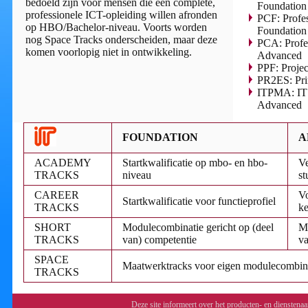
bedoeld zijn voor mensen die een complete,
Foundation
professionele ICT-opleiding willen afronden
PCF: Profe
op HBO/Bachelor-niveau. Voorts worden
Foundation
nog Space Tracks onderscheiden, maar deze
PCA: Profe
komen voorlopig niet in ontwikkeling.
Advanced
PPF: Projec
PR2ES: Pri
ITPMA: IT 
Advanced
FOUNDATION
A
ACADEMY
Startkwalificatie op mbo- en hbo-
Ve
TRACKS
niveau
st
CAREER
Vo
Startkwalificatie voor functieprofiel
TRACKS
k
SHORT
Modulecombinatie gericht op (deel
Mo
TRACKS
van) competentie
va
SPACE
Maatwerktracks voor eigen modulecombinat
TRACKS
Deze site informeert over het producten- en dienste